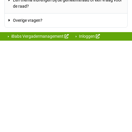
Een thema inbrengen bij de gemeenteraad of een vraag voor
de raad?
Overige vragen?
iBabs Vergadermanagement
Inloggen