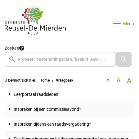
Ga naar de inhoud van deze pagina
Ga naar het zoeken
Ga naar het menu
Menu
Zoeken
A
A
A
U bevindt zich hier:
Home
Vraagbaak
Leerportaal raadsleden
Inspreken bij een commissieavond?
Inspreken tijdens een raadsvergadering?