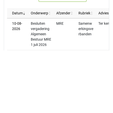
Datum
Onderwerp
Afzender
Rubriek
Advies a
10-08-
Besluiten
MRE
Samenw
Ter kenn
2026
vergadering
erkingsve
Algemeen
rbanden
Bestuur MRE
1 juli 2026
29-07-
Compleet
Inwoner
Berichten
Ter kenn
2026
Adviesrappo
uit de
rt
gemeens
herinrichting
chap
Wilhelminala
a
23-07-
Jaarverslag
GRSK
Samenw
Ter kenn
2026
en
erkingsve
jaarrekening
rbanden
GRSK 2025