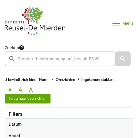
Ga naar de inhoud van deze pagina
Ga naar het zoeken
Ga naar het menu
Menu
Zoeken
U bevindt zich hier:
Home
Overzichten
Ingekomen stukken
A
A
A
Terug naar overzichten
Filters
Datum
vanaf