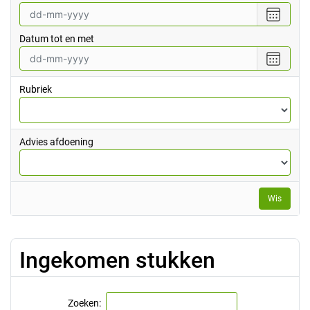
Selecte
een
Datum tot en met
datum
vanaf
Selecte
een
datum
Rubriek
tot
en
met
Advies afdoening
Wis
Ingekomen stukken
Zoeken: