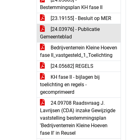
Bestemmingsplan KH fase II
[23.19155] - Besluit op MER
[24.03976] - Publicatie
Gemeenteblad
Bedrijventerrein Kleine Hoeven
fase II_vastgesteld_1_Toelichting
[24.05682] REGELS
KH fase II - bijlagen bij
toelichting en regels -
gecomprimeerd
24.09708 Raadsvraag J.
Lavrijsen (CDA) inzake Gewijzigde
vaststelling bestemmingsplan
'Bedrijventerrein Kleine Hoeven
fase II' in Reusel