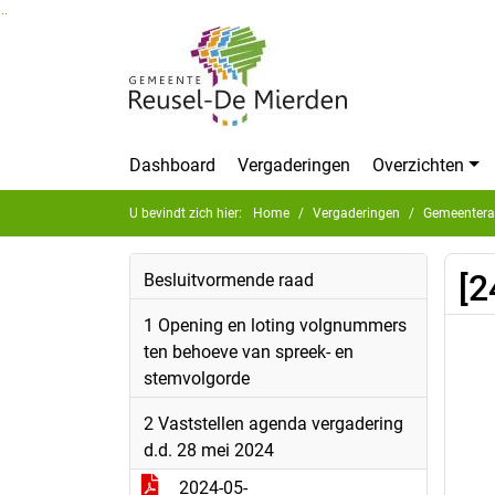
Ga naar de inhoud van deze pagina
Ga naar het zoeken
Ga naar het menu
Dashboard
Vergaderingen
Overzichten
U bevindt zich hier:
Home
Vergaderingen
Gemeentera
[2
Besluitvormende raad
1 Opening en loting volgnummers
ten behoeve van spreek- en
stemvolgorde
2 Vaststellen agenda vergadering
d.d. 28 mei 2024
2024-05-