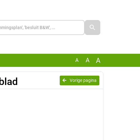
A
A
A
blad
Vorige pagina