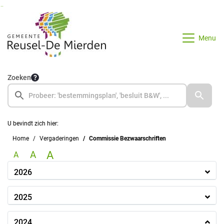
Ga naar de inhoud van deze pagina
Ga naar het zoeken
Ga naar het menu
Menu
Zoeken
U bevindt zich hier:
Home
Vergaderingen
Commissie Bezwaarschriften
A
A
A
2026
2025
2024