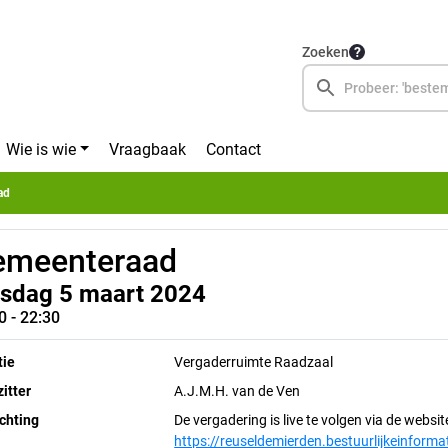
Zoeken
Wie is wie
Vraagbaak
Contact
ad
emeenteraad
nsdag 5 maart 2024
0 - 22:30
tie
Vergaderruimte Raadzaal
itter
A.J.M.H. van de Ven
chting
De vergadering is live te volgen via de websi
https://reuseldemierden.bestuurlijkeinforma