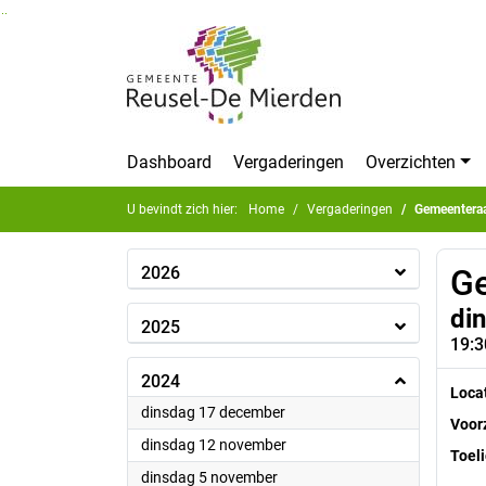
Ga naar de inhoud van deze pagina
Ga naar het zoeken
Ga naar het menu
Dashboard
Vergaderingen
Overzichten
U bevindt zich hier:
Home
Vergaderingen
Gemeentera
2026
G
di
2025
19:3
2024
Loca
2024
dinsdag 17 december
Voorz
2024
dinsdag 12 november
Toeli
2024
dinsdag 5 november