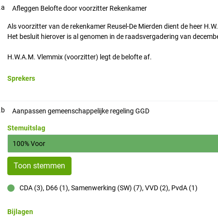
.a
Afleggen Belofte door voorzitter Rekenkamer
Als voorzitter van de rekenkamer Reusel-De Mierden dient de heer H.W.
Het besluit hierover is al genomen in de raadsvergadering van decemb
H.W.A.M. Vlemmix (voorzitter) legt de belofte af.
Sprekers
.b
Aanpassen gemeenschappelijke regeling GGD
Stemuitslag
100% Voor
Toon stemmen
CDA (3), D66 (1), Samenwerking (SW) (7), VVD (2), PvdA (1)
voor
Bijlagen