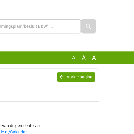
A
A
A
Vorige pagina
te van de gemeente via
tie.nl/Calendar