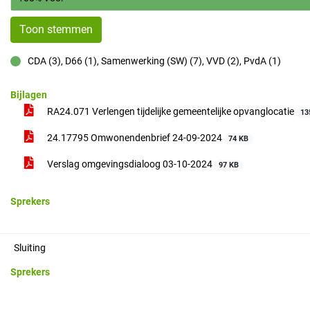
Toon stemmen
CDA (3), D66 (1), Samenwerking (SW) (7), VVD (2), PvdA (1)
voor
Bijlagen
RA24.071 Verlengen tijdelijke gemeentelijke opvanglocatie
13
24.17795 Omwonendenbrief 24-09-2024
74 KB
Verslag omgevingsdialoog 03-10-2024
97 KB
Sprekers
Sluiting
Sprekers