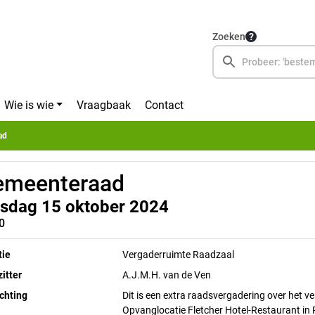
Zoeken
Wie is wie
Vraagbaak
Contact
ad
emeenteraad
nsdag 15 oktober 2024
0
tie
Vergaderruimte Raadzaal
itter
A.J.M.H. van de Ven
chting
Dit is een extra raadsvergadering over het ve
Opvanglocatie Fletcher Hotel-Restaurant in 