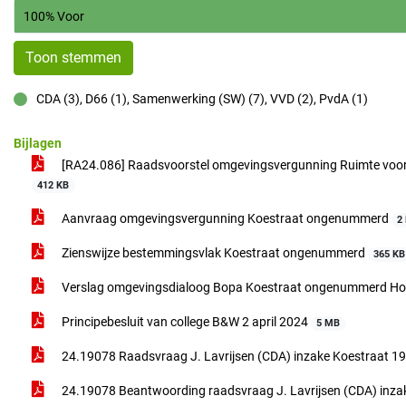
100% Voor
Toon stemmen
CDA (3), D66 (1), Samenwerking (SW) (7), VVD (2), PvdA (1)
voor
Bijlagen
[RA24.086] Raadsvoorstel omgevingsvergunning Ruimte voor 
412 KB
Aanvraag omgevingsvergunning Koestraat ongenummerd
2
Zienswijze bestemmingsvlak Koestraat ongenummerd
365 KB
Verslag omgevingsdialoog Bopa Koestraat ongenummerd H
Principebesluit van college B&W 2 april 2024
5 MB
24.19078 Raadsvraag J. Lavrijsen (CDA) inzake Koestraat 19
24.19078 Beantwoording raadsvraag J. Lavrijsen (CDA) inzak