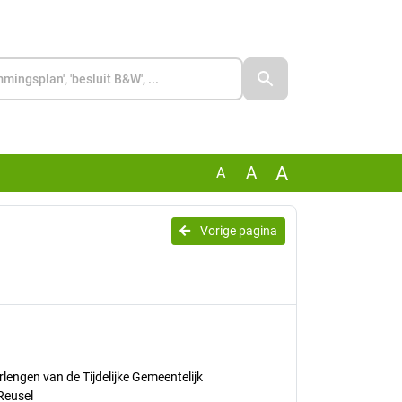
A
A
A
Vorige pagina
rlengen van de Tijdelijke Gemeentelijk
Reusel