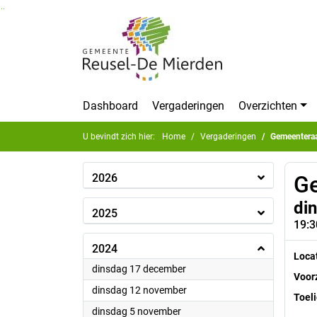
Ga naar de inhoud van deze pagina
Ga naar het zoeken
Ga naar het menu
Dashboard
Vergaderingen
Overzichten
U bevindt zich hier:
Home
Vergaderingen
Gemeentera
2026
G
di
2025
19:3
2024
Loca
2024
dinsdag 17 december
Voorz
2024
dinsdag 12 november
Toeli
2024
dinsdag 5 november