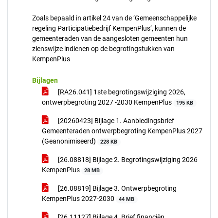
Zoals bepaald in artikel 24 van de ‘Gemeenschappelijke
regeling Participatiebedrijf KempenPlus’, kunnen de
gemeenteraden van de aangesloten gemeenten hun
zienswijze indienen op de begrotingstukken van
KempenPlus
Bijlagen
[RA26.041] 1ste begrotingswijziging 2026,
ontwerpbegroting 2027 -2030 KempenPlus
195 KB
[20260423] Bijlage 1. Aanbiedingsbrief
Gemeenteraden ontwerpbegroting KempenPlus 2027
(Geanonimiseerd)
228 KB
[26.08818] Bijlage 2. Begrotingswijziging 2026
KempenPlus
28 MB
[26.08819] Bijlage 3. Ontwerpbegroting
KempenPlus 2027-2030
44 MB
[26.11127] Bijlage 4. Brief financiën