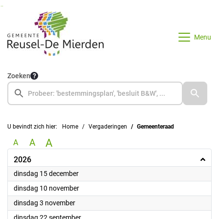
Ga naar de inhoud van deze pagina
Ga naar het zoeken
Ga naar het menu
Menu
Zoeken
U bevindt zich hier:
Home
Vergaderingen
Gemeenteraad
A
A
A
2026
2026
dinsdag 15 december
2026
dinsdag 10 november
2026
dinsdag 3 november
2026
dinsdag 22 september